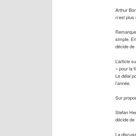
Arthur Bon
n’est plus
Remarque d
simple. En
décide de 
L’article 
« pour la 
Le délai p
l’année.
Sur propos
Stefan Heu
décide de 
La discuss