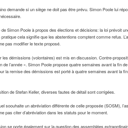
ino demande si un siège ne doit pas être prévu. Simon Poole lui rép
 nécessaire.
e Simon Poole à propos des élections et décisions: la loi prévoit un
 pratique cela signifie que les abstentions comptent comme refus. L
ne pas modifier le texte proposé.
sur les démissions (volontaires) est mis en discussion. Contre-proposit
fin de l’année ». Simon Poole propose quatre semaines avant la fin de
our la remise des démissions est porté à quatre semaines avant la fin
ition de Stefan Keller, diverses fautes de détail sont corrigées.
el soouhaite un abréviation différente de celle proposée (SOSM), l’
ne pas citer d’abréviation dans les statuts pour le moment.
ion se porte également sur la question des assemblées extraordinaire