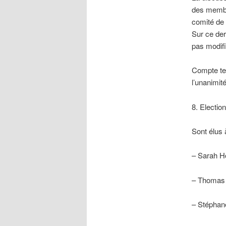
des membre
comité de 
Sur ce der
pas modifi
Compte ten
l’unanimité
8. Electio
Sont élus 
– Sarah Ho
– Thomas 
– Stéphan