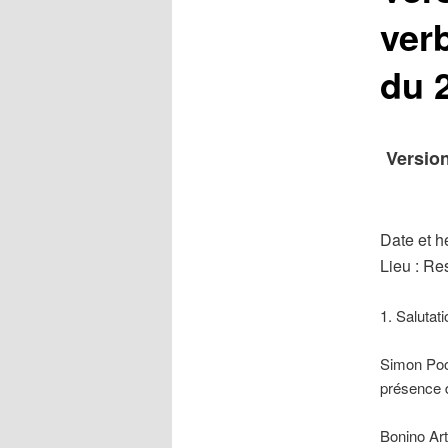
ver
du 
Version
Date et h
Lieu : Re
1. Salutat
Simon Pool
présence d
Bonino Ar