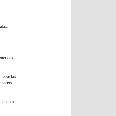
ptes.
 morales
- pour les
rsonnes
as encore