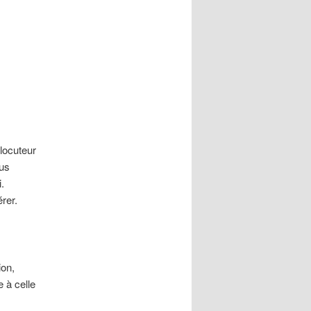
locuteur
lus
.
rer.
ion,
e à celle