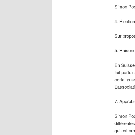
Simon Pool
4. Électio
Sur propos
5. Raisons
En Suisse,
fait parfoi
certains s
L’associat
7. Approba
Simon Pool
différente
qui est pr