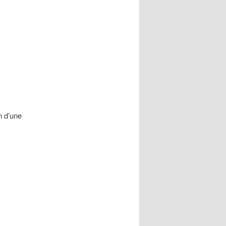
n d’une
s