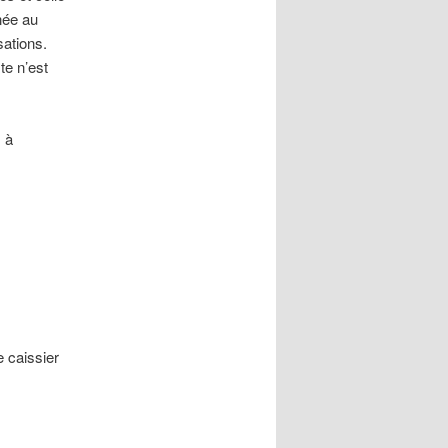
née au
sations.
te n’est
 à
 caissier