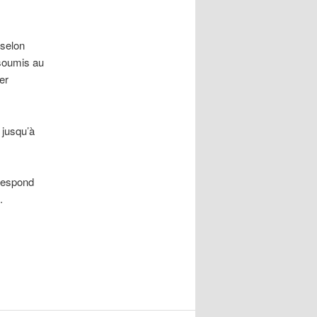
 selon
 soumis au
er
 jusqu’à
rrespond
.