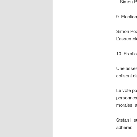
– Simon P
9. Electio
Simon Poo
L’assemblée
10. Fixati
Une assez 
cotisent 
Le vote po
personnes 
morales: a
Stefan Heu
adhérer.