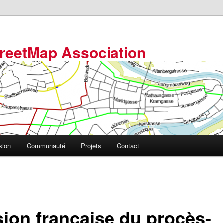
reetMap Association
sion
Communauté
Projets
Contact
sion française du procès-