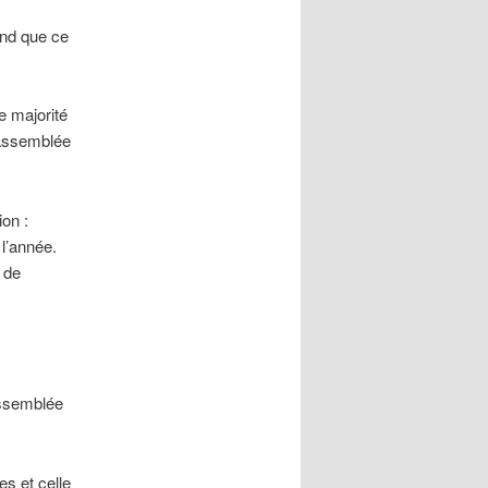
ond que ce
e majorité
’assemblée
ion :
 l’année.
 de
assemblée
s et celle