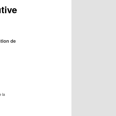
tive
tion de
 la