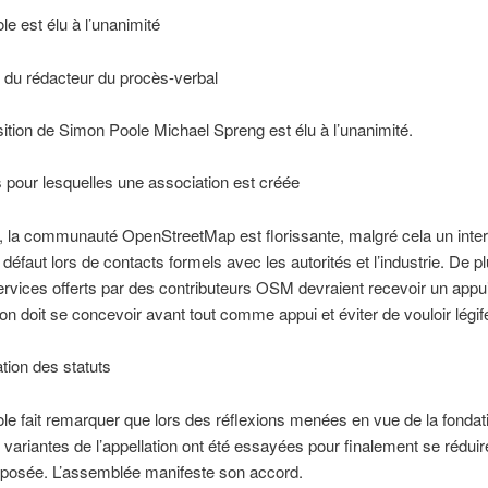
e est élu à l’unanimité
n du rédacteur du procès-verbal
ition de Simon Poole Michael Spreng est élu à l’unanimité.
 pour lesquelles une association est créée
 la communauté OpenStreetMap est florissante, malgré cela un inter
s défaut lors de contacts formels avec les autorités et l’industrie. De p
ervices offerts par des contributeurs OSM devraient recevoir un appui
ion doit se concevoir avant tout comme appui et éviter de vouloir légifé
tion des statuts
e fait remarquer que lors des réflexions menées en vue de la fondat
s variantes de l’appellation ont été essayées pour finalement se réduir
oposée. L’assemblée manifeste son accord.