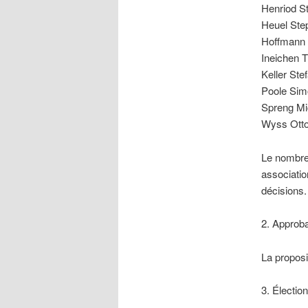
Henriod S
Heuel Ste
Hoffmann 
Ineichen 
Keller Ste
Poole Sim
Spreng Mi
Wyss Otto
Le nombre
associatio
décisions.
2. Approba
La proposi
3. Électio