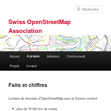
Aller
au
Rech
contenu
principal
Swiss OpenStreetMap
Association
Menu
À propos
Accueil
Adhésion
Communauté
principal
Projets
Contact
Faits et chiffres
La base de données d’OpenStreetMap pour la Suisse contient
plus de 76’000 km de routes