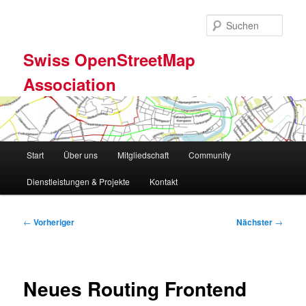
Zum
primären
Such
Inhalt
springen
Swiss OpenStreetMap
Association
Hauptmenü
Start
Über uns
Mitgliedschaft
Community
Dienstleistungen & Projekte
Kontakt
Beitragsnavigation
←
Vorheriger
Nächster
→
Neues Routing Frontend