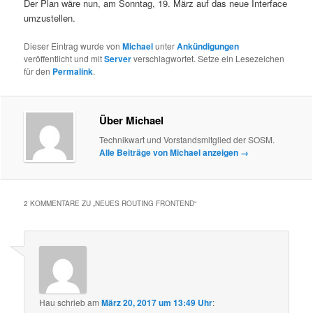
Der Plan wäre nun, am Sonntag, 19. März auf das neue Interface
umzustellen.
Dieser Eintrag wurde von
Michael
unter
Ankündigungen
veröffentlicht und mit
Server
verschlagwortet. Setze ein Lesezeichen
für den
Permalink
.
Über Michael
Technikwart und Vorstandsmitglied der SOSM.
Alle Beiträge von Michael anzeigen
→
2 KOMMENTARE ZU „
NEUES ROUTING FRONTEND
“
Hau
schrieb
am
März 20, 2017 um 13:49 Uhr
: