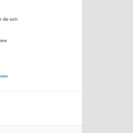
 die sich
tere
Daten