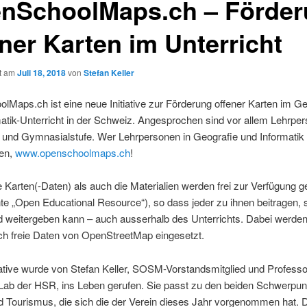
nSchoolMaps.ch – Förde
ener Karten im Unterricht
ht am
Juli 18, 2018
von
Stefan Keller
Maps.ch ist eine neue Initiative zur Förderung offener Karten im Ge
atik-Unterricht in der Schweiz. Angesprochen sind vor allem Lehrpe
 und Gymnasialstufe. Wer Lehrpersonen in Geografie und Informatik 
en,
www.openschoolmaps.ch
!
 Karten(-Daten) als auch die Materialien werden frei zur Verfügung ge
e „Open Educational Resource“), so dass jeder zu ihnen beitragen, si
d weitergeben kann – auch ausserhalb des Unterrichts. Dabei werde
ch freie Daten von OpenStreetMap eingesetzt.
iative wurde von Stefan Keller, SOSM-Vorstandsmitglied und Profess
ab der HSR, ins Leben gerufen. Sie passt zu den beiden Schwerpun
d Tourismus, die sich die der Verein dieses Jahr vorgenommen hat