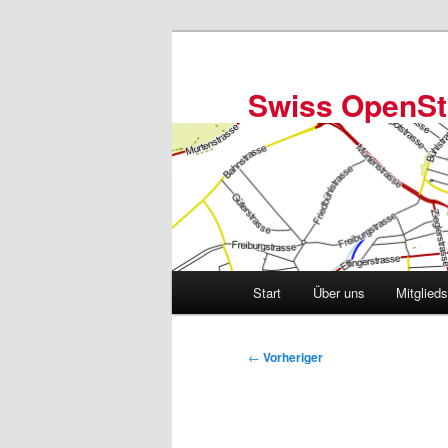
Zum
primären
Inhalt
Swiss OpenSt
springen
Hauptmenü
Start
Über uns
Mitglied
Beitragsnavigation
←
Vorheriger