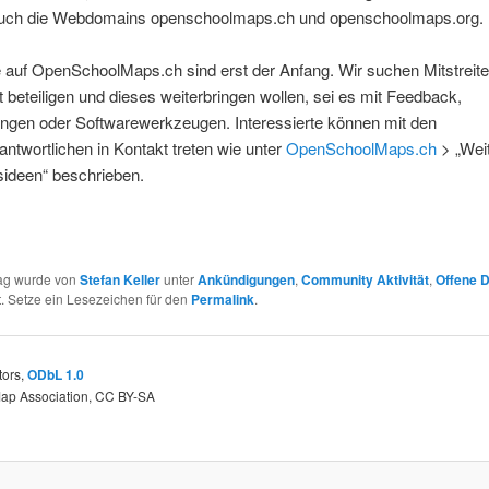
uch die Webdomains openschoolmaps.ch und openschoolmaps.org.
e auf OpenSchoolMaps.ch sind erst der Anfang. Wir suchen Mitstreiter
 beteiligen und dieses weiterbringen wollen, sei es mit Feedback,
ngen oder Softwarewerkzeugen. Interessierte können mit den
antwortlichen in Kontakt treten wie unter
OpenSchoolMaps.ch
> „Wei
sideen“ beschrieben.
rag wurde von
Stefan Keller
unter
Ankündigungen
,
Community Aktivität
,
Offene 
ht. Setze ein Lesezeichen für den
Permalink
.
tors,
ODbL 1.0
Map Association, CC BY-SA