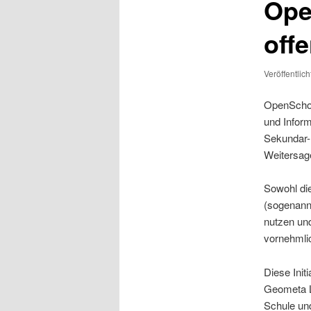
Ope
off
Veröffentlic
OpenSchool
und Inform
Sekundar-
Weitersag
Sowohl die
(sogenannt
nutzen un
vornehmli
Diese Init
Geometa L
Schule un