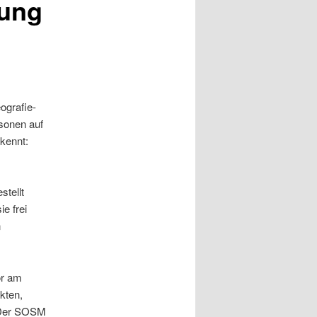
rung
ografie-
rsonen auf
kennt:
stellt
e frei
n
or am
kten,
. Der SOSM