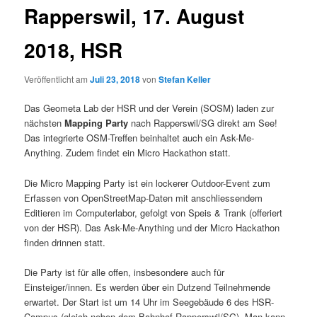
Rapperswil, 17. August
2018, HSR
Veröffentlicht am
Juli 23, 2018
von
Stefan Keller
Das Geometa Lab der HSR und der Verein (SOSM) laden zur
nächsten
Mapping Party
nach Rapperswil/SG direkt am See!
Das integrierte OSM-Treffen beinhaltet auch ein Ask-Me-
Anything. Zudem findet ein Micro Hackathon statt.
Die Micro Mapping Party ist ein lockerer Outdoor-Event zum
Erfassen von OpenStreetMap-Daten mit anschliessendem
Editieren im Computerlabor, gefolgt von Speis & Trank (offeriert
von der HSR). Das Ask-Me-Anything und der Micro Hackathon
finden drinnen statt.
Die Party ist für alle offen, insbesondere auch für
Einsteiger/innen. Es werden über ein Dutzend Teilnehmende
erwartet. Der Start ist um 14 Uhr im Seegebäude 6 des HSR-
Campus (gleich neben dem Bahnhof Rapperswil/SG). Man kann