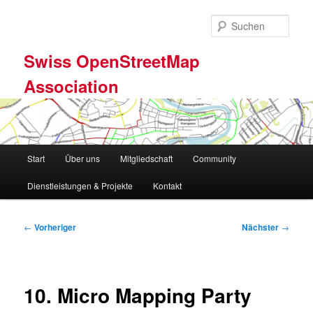
Zum
primären
Such
Inhalt
springen
Swiss OpenStreetMap
Association
Hauptmenü
Start
Über uns
Mitgliedschaft
Community
Dienstleistungen & Projekte
Kontakt
Beitragsnavigation
←
Vorheriger
Nächster
→
10. Micro Mapping Party