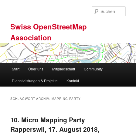
Zum
Zum
primären
sekundären
Such
Inhalt
Inhalt
springen
springen
Swiss OpenStreetMap
Association
Hauptmenü
Start
Über uns
Mitgliedschaft
Community
Dienstleistungen & Projekte
Kontakt
SCHLAGWORT-ARCHIV:
MAPPING PARTY
10. Micro Mapping Party
Rapperswil, 17. August 2018,