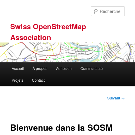
Aller
au
Rech
contenu
principal
Swiss OpenStreetMap
Association
Menu
Accueil
À propos
Adhésion
Communauté
principal
Projets
Contact
Navigation
Suivant
→
des
articles
Bienvenue dans la SOSM