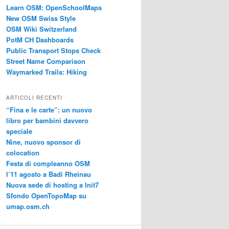
Learn OSM: OpenSchoolMaps
New OSM Swiss Style
OSM Wiki Switzerland
PotM CH Dashboards
Public Transport Stops Check
Street Name Comparison
Waymarked Trails: Hiking
ARTICOLI RECENTI
“Fina e le carte”: un nuovo
libro per bambini davvero
speciale
Nine, nuovo sponsor di
colocation
Festa di compleanno OSM
l’11 agosto a Badi Rheinau
Nuova sede di hosting a Init7
Sfondo OpenTopoMap su
umap.osm.ch