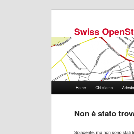
Vai
Vai
al
al
contenuto
contenuto
Swiss OpenSt
principale
secondario
Menu
Home
Chi siamo
Adesi
principale
Non è stato trov
Spiacente, ma non sono stati tro