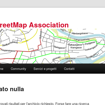
reetMap Association
one
Community
Servizi e progetti
Contatti
ato nulla
vati risultati per l'archivio richiesto. Forse fare una ricerca