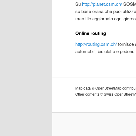
Su
http://planet.osm.ch/
SOSM of
su base oraria che puoi utiliz
map file aggiornato ogni gior
Online routing
http://routing.osm.ch/
fornisce s
automobili, biciclette e pedoni.
Map data © OpenStreetMap contribu
Other contents © Swiss OpenStreet