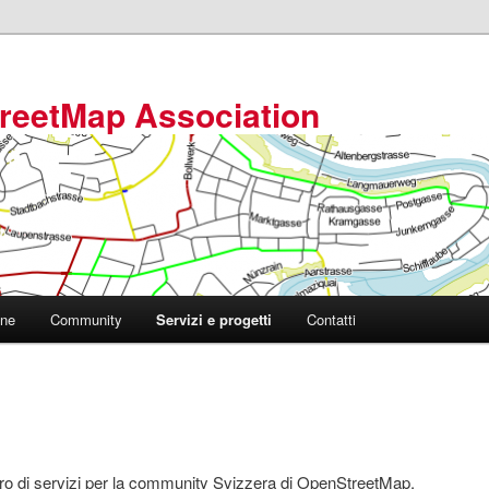
reetMap Association
one
Community
Servizi e progetti
Contatti
o di servizi per la community Svizzera di OpenStreetMap.