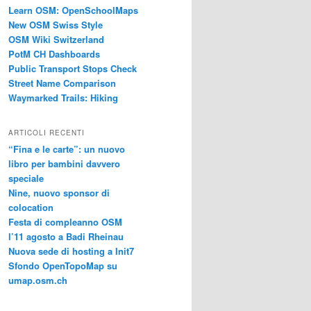
Learn OSM: OpenSchoolMaps
New OSM Swiss Style
OSM Wiki Switzerland
PotM CH Dashboards
Public Transport Stops Check
Street Name Comparison
Waymarked Trails: Hiking
ARTICOLI RECENTI
“Fina e le carte”: un nuovo
libro per bambini davvero
speciale
Nine, nuovo sponsor di
colocation
Festa di compleanno OSM
l’11 agosto a Badi Rheinau
Nuova sede di hosting a Init7
Sfondo OpenTopoMap su
umap.osm.ch