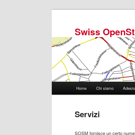
Vai
al
contenuto
Swiss OpenSt
principale
Menu
Home
Chi siamo
Adesi
principale
Servizi
SOSM fornisce un certo numer