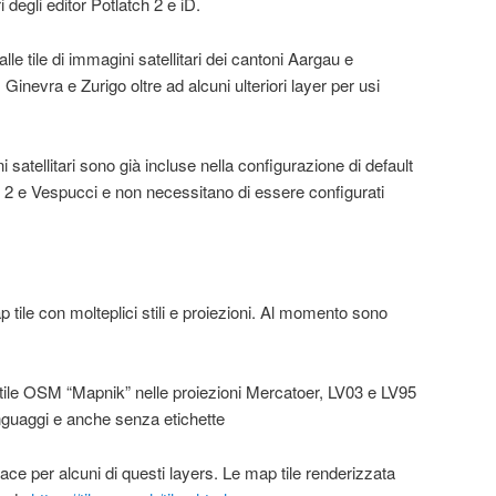
ri degli editor Potlatch 2 e iD.
e tile di immagini satellitari dei cantoni Aargau e
 Ginevra e Zurigo oltre ad alcuni ulteriori layer per usi
satellitari sono già incluse nella configurazione di default
h 2 e Vespucci e non necessitano di essere configurati
tile con molteplici stili e proiezioni. Al momento sono
stile OSM “Mapnik” nelle proiezioni Mercatoer, LV03 e LV95
linguaggi e anche senza etichette
ace per alcuni di questi layers. Le map tile renderizzata