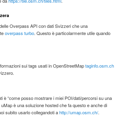
te da
https://tile.osm.ch/tiles.html
.
zzera
delle Overpass API con dati Svizzeri che una
nte
overpass turbo
. Questo è particolarmente utile quando
 informazioni sui tags usati in OpenStreetMap
taginfo.osm.ch
vizzero.
ti è “come posso mostrare i miei POI/dati/percorsi su una
uMap è una soluzione hosted che fa questo e anche di
i subito usarlo collegandoti a
http://umap.osm.ch/
.