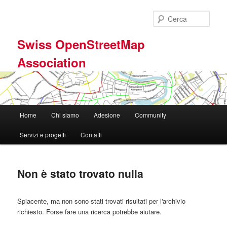
Vai
Vai
al
al
Cerca
contenuto
contenuto
principale
secondario
Swiss OpenStreetMap
Association
Menu
Home
Chi siamo
Adesione
Community
principale
Servizi e progetti
Contatti
Non è stato trovato nulla
Spiacente, ma non sono stati trovati risultati per l'archivio
richiesto. Forse fare una ricerca potrebbe aiutare.