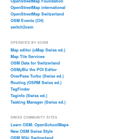
OpenStreetMap Foundation
OpenStreetMap international
OpenStreetMap Switzerland
OSM Events (CH)
switch2osm
OPERATED BY SOSM
Map editor (uMap Swiss ed.)
Map Tile Services
OSM Data for Switzerland
OSMyBiz the POI Editor
OverPass Turbo (Swiss ed.)
Routing (OSRM Swiss ed.)
TagFinder
Taginfo (Swiss ed.)
Tasking Manager (Swiss ed.)
SWISS COMMUNITY SITES
Learn OSM: OpenSchoolMaps
New OSM Swiss Style
OSM Wiki Switzerland