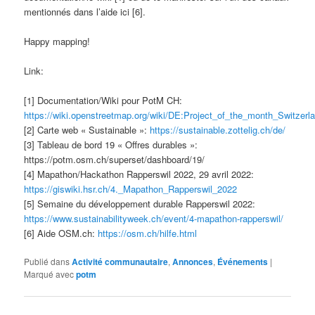
mentionnés dans l’aide ici [6].
Happy mapping!
Link:
[1] Documentation/Wiki pour PotM CH:
https://wiki.openstreetmap.org/wiki/DE:Project_of_the_month_Switzerl
[2] Carte web « Sustainable »:
https://sustainable.zottelig.ch/de/
[3] Tableau de bord 19 « Offres durables »:
https://potm.osm.ch/superset/dashboard/19/
[4] Mapathon/Hackathon Rapperswil 2022, 29 avril 2022:
https://giswiki.hsr.ch/4._Mapathon_Rapperswil_2022
[5] Semaine du développement durable Rapperswil 2022:
https://www.sustainabilityweek.ch/event/4-mapathon-rapperswil/
[6] Aide OSM.ch:
https://osm.ch/hilfe.html
Publié dans
Activité communautaire
,
Annonces
,
Événements
|
Marqué avec
potm