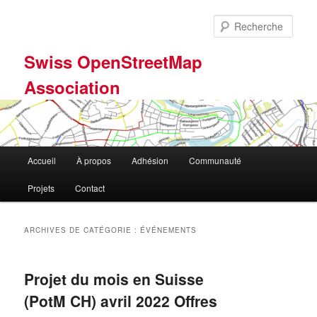
Aller
Aller
au
au
Rech
contenu
contenu
principal
secondaire
Swiss OpenStreetMap
Association
Menu
Accueil
À propos
Adhésion
Communauté
principal
Projets
Contact
ARCHIVES DE CATÉGORIE :
ÉVÉNEMENTS
Projet du mois en Suisse
(PotM CH) avril 2022 Offres