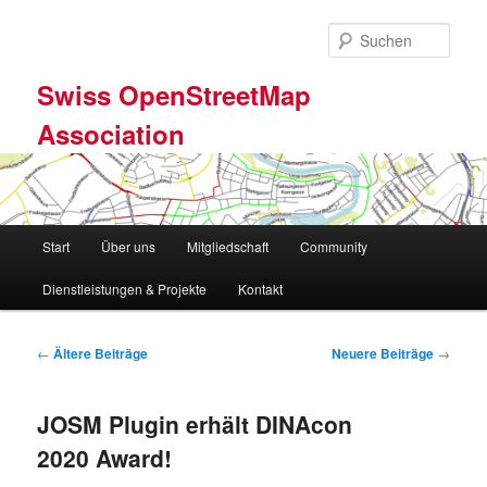
Zum
Zum
primären
sekundären
Such
Inhalt
Inhalt
springen
springen
Swiss OpenStreetMap
Association
Hauptmenü
Start
Über uns
Mitgliedschaft
Community
Dienstleistungen & Projekte
Kontakt
Beitragsnavigation
←
Ältere Beiträge
Neuere Beiträge
→
JOSM Plugin erhält DINAcon
2020 Award!