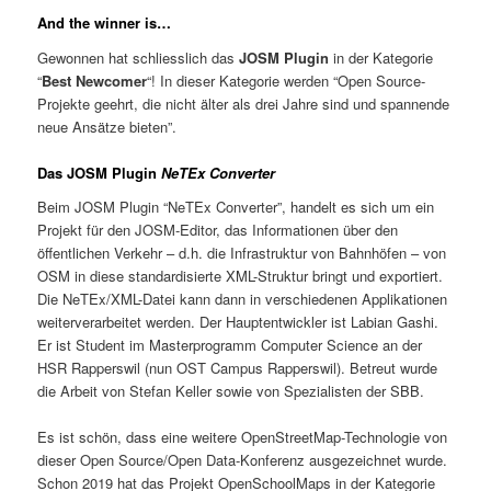
And the winner is…
Gewonnen hat schliesslich das
JOSM Plugin
in der Kategorie
“
Best Newcomer
“! In dieser Kategorie werden “Open Source-
Projekte geehrt, die nicht älter als drei Jahre sind und spannende
neue Ansätze bieten”.
Das JOSM Plugin
NeTEx Converter
Beim JOSM Plugin “NeTEx Converter”, handelt es sich um ein
Projekt für den JOSM-Editor, das Informationen über den
öffentlichen Verkehr – d.h. die Infrastruktur von Bahnhöfen – von
OSM in diese standardisierte XML-Struktur bringt und exportiert.
Die NeTEx/XML-Datei kann dann in verschiedenen Applikationen
weiterverarbeitet werden. Der Hauptentwickler ist Labian Gashi.
Er ist Student im Masterprogramm Computer Science an der
HSR Rapperswil (nun OST Campus Rapperswil). Betreut wurde
die Arbeit von Stefan Keller sowie von Spezialisten der SBB.
Es ist schön, dass eine weitere OpenStreetMap-Technologie von
dieser Open Source/Open Data-Konferenz ausgezeichnet wurde.
Schon 2019 hat das Projekt OpenSchoolMaps in der Kategorie