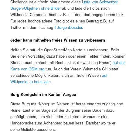
Challenge ist einfach: Man arbeite diese
Liste von Schweizer
Burgen-Objekten ohne Bilder
ab und lade die Fotos nach
Wikimedia Commons hoch, z.B. mit dem dort angegebenen Link.
Für jedes hochgeladene Foto gibt es einen Beitrag z.B. auf
Twitter mit dem Hashtag
#BurgenDossier
.
Jede/r kann mithelfen freies Wissen zu verbessern
Helfen Sie mit, die OpenStreetMap-Karte zu verbessern. Falls
Sie einen Vorschlag dazu haben oder einen Fehler finden, können
Sie das auch einfach mit Rechtsklick (bzw. ‚‘Long Press’)
auf der
Karte von OSM.org
tun. Auch der Verein Wikimedia CH bietet
verschiedene Möglichkeiten, sich am freien Wissen
auf
Wikipedia zu beteiligen
.
Burg Königstein im Kanton Aargau
Diese Burg mit “König” im Namen ist heute eine frei zugängliche
Ruine. Laut einer Sage soll der Burgherr seine Bauern dazu
genötigt haben, ihm viel Leder zu liefern, woraus er eine
Hängebrücke zum Achenberg bauen liess. Darüber wollte er
seine Geliebte besuchen…